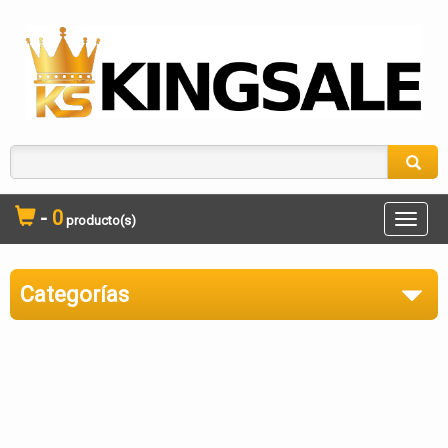
-
0
producto(s)
Toggle
naviga
Categorías