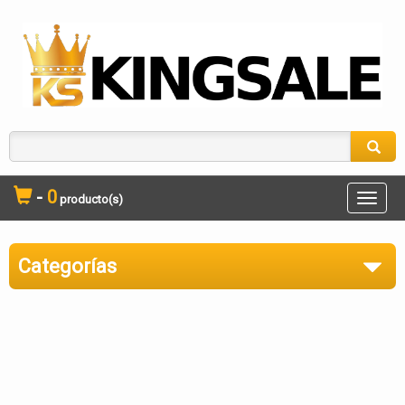
-
0
producto(s)
Toggle
naviga
Categorías